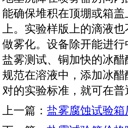
能确保堆积在顶堋或箱盖
上。实验样版上的滴液也
做雾化。设备除开能进行
盐雾测试、铜加快的冰醋酸
规范在溶液中，添加冰醋
对的实验标准，就可在普
上一篇：
盐雾腐蚀试验箱