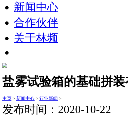
新闻中心
合作伙伴
关于林频
盐雾试验箱的基础拼装
主页
>
新闻中心
>
行业新闻
>
发布时间：2020-10-22