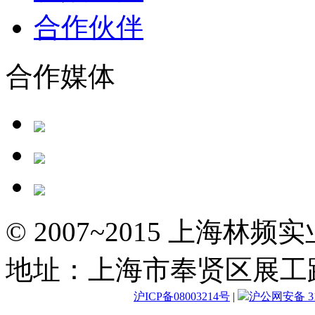
合作伙伴
合作媒体
© 2007~2015 上海林
地址：上海市奉贤区展工路
沪ICP备08003214号
|
沪公网安备 310