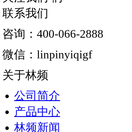
联系我们
咨询：400-066-2888
微信：linpinyiqigf
关于林频
公司简介
产品中心
林频新闻