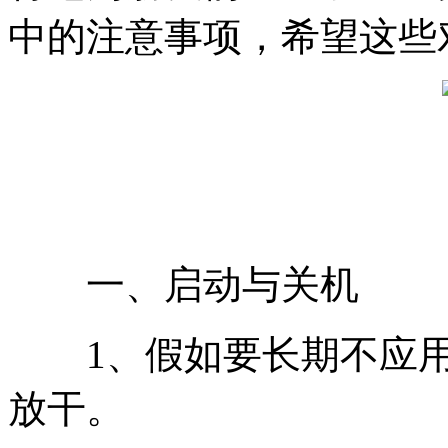
中的注意事项，希望这些
一、启动与关机
1、假如要长期不应用
放干。