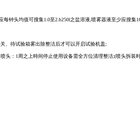
头均值可搜集1.0至2.b250l之盐溶液,喷雾器液至少应搜集
、待试验箱雾出除整洁后才可以开启试验机盖;
头：1周之上時间停止使用设备需全方位清理整洁;(喷头拆装时