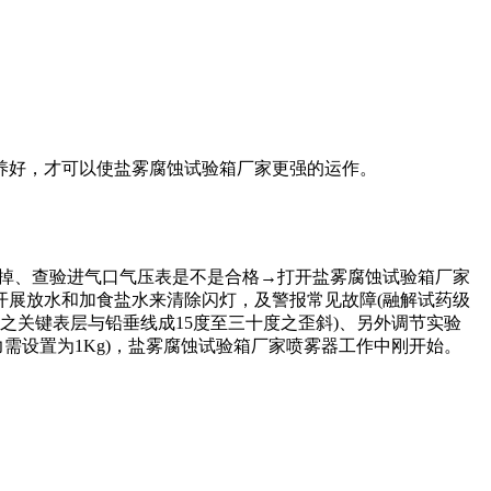
养好，才可以使盐雾腐蚀试验箱厂家更强的运作。
掉、查验进气口气压表是不是合格→打开盐雾腐蚀试验箱厂家
开展放水和加食盐水来清除闪灯，及警报常见故障(融解试药级
试件之关键表层与铅垂线成15度至三十度之歪斜)、另外调节实验
需设置为1Kg)，盐雾腐蚀试验箱厂家喷雾器工作中刚开始。