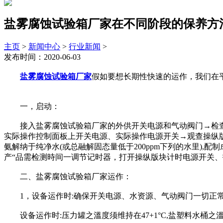
盐雾腐蚀试验箱厂家在不同阶段的保养方
主页
>
新闻中心
>
行业新闻
>
发布时间：2020-06-03
盐雾腐蚀试验箱厂家
假如要想长期性快速的运作，我们在
一，启动：
接入盐雾腐蚀试验箱厂家的外供开关电源和气动阀门→检查全
实际操作控制面板上开关电源、实际操作电源开关→观查操纵
氨解纳于纯净水(或总融解固态量低于200ppm下列的水里),配
产“品需检测時间一调节记时器，打开操纵版块计时电源开关、
二、盐雾腐蚀试验箱厂家运作：
1，设备运作时:确保开关电源、水资源、气动阀门一切正常
设备运作时:压力罐之溫度须维持在47+1°C,盐塑料水桶之溫度在