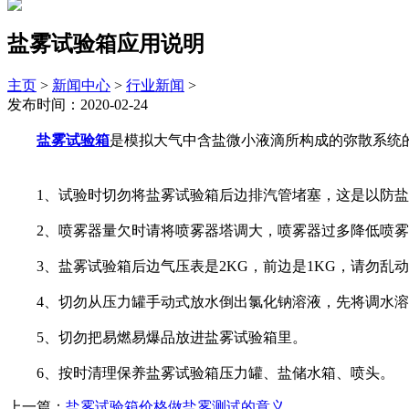
盐雾试验箱应用说明
主页
>
新闻中心
>
行业新闻
>
发布时间：2020-02-24
盐雾试验箱
是模拟大气中含盐微小液滴所构成的弥散系统
1、试验时切勿将盐雾试验箱后边排汽管堵塞，这是以防盐
2、喷雾器量欠时请将喷雾器塔调大，喷雾器过多降低喷雾器塔(
3、盐雾试验箱后边气压表是2KG，前边是1KG，请勿乱
4、切勿从压力罐手动式放水倒出氯化钠溶液，先将调水溶
5、切勿把易燃易爆品放进盐雾试验箱里。
6、按时清理保养盐雾试验箱压力罐、盐储水箱、喷头。
上一篇：
盐雾试验箱价格做盐雾测试的意义